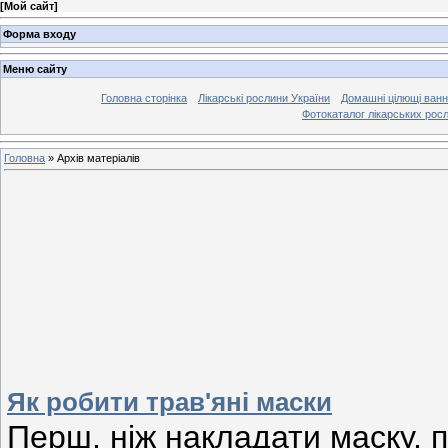
[
Мой сайт
]
Форма входу
Меню сайту
Головна сторінка
Лікарські рослини України
Домашні цілющі ван
Фотокаталог лікарських рос
Головна
»
Архів матеріалів
Як робити трав'яні маски
Перш, ніж накладати маску, 