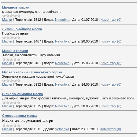
Малинові маски
маски, що омолоджують та освіжають
Маски
|
Переглядів:
1512
|
Додав:
Netochka
|
Дата:
01.07.2010
|
Коментарі (0)
Лимонно-айвова маска
Пом'якшує шкіру
Маски
|
Переглядів:
1467
|
Додав:
Netochka
|
Дата:
20.06.2010
|
Коментарі (0)
Маски з калини
Маски, які освітляють шкіру обличчя
Маски
|
Переглядів:
3161
|
Додав:
Netochka
|
Дата:
15.06.2010
|
Коментарі (0)
Маска з калини і волоського горіха
Живильна
маска
для
нормальної
і
сухої
шкіри
Маски
|
Переглядів:
5932
|
Додав:
Netochka
|
Дата:
14.06.2010
|
Коментарі (0)
Білково-лимонна маска
Для жирної шкіри. Має добрий стягуючий , зне­жирює, відбілює шкіру й закриває пори
Маски
|
Переглядів:
1575
|
Додав:
Netochka
|
Дата:
30.05.2010
|
Коментарі (0)
Смородинова маска
Маска для нормаль­
ної шкіри
Маски
|
Переглядів:
1511
|
Додав:
Netochka
|
Дата:
23.05.2010
|
Коментарі (0)