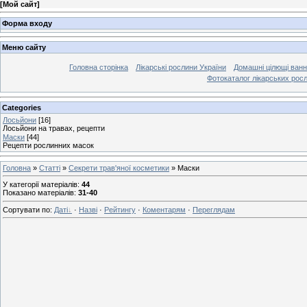
[
Мой сайт
]
Форма входу
Меню сайту
Головна сторінка
Лікарські рослини України
Домашні цілющі ван
Фотокаталог лікарських рос
Categories
Лосьйони
[16]
Лосьйони на травах, рецепти
Маски
[44]
Рецепти рослинних масок
Головна
»
Статті
»
Секрети трав'яної косметики
» Маски
У категорії матеріалів
:
44
Показано матеріалів
:
31-40
Сортувати по
:
Даті
·
Назві
·
Рейтингу
·
Коментарям
·
Переглядам