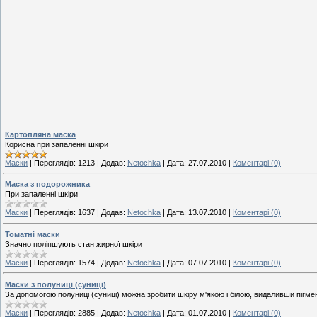
Картопляна маска
Корисна при
запаленні шкіри
Маски
|
Переглядів:
1213
|
Додав:
Netochka
|
Дата:
27.07.2010
|
Коментарі (0)
Маска з подорожника
При запаленні шкіри
Маски
|
Переглядів:
1637
|
Додав:
Netochka
|
Дата:
13.07.2010
|
Коментарі (0)
Томатні маски
Значно поліпшують стан жирної шкіри
Маски
|
Переглядів:
1574
|
Додав:
Netochka
|
Дата:
07.07.2010
|
Коментарі (0)
Маски з полуниці (суниці)
За
допомогою
полуниці
(
суниці
)
можна
зробити
шкіру
м'якою
і
білою
,
видаливши
пігме
Маски
|
Переглядів:
2885
|
Додав:
Netochka
|
Дата:
01.07.2010
|
Коментарі (0)