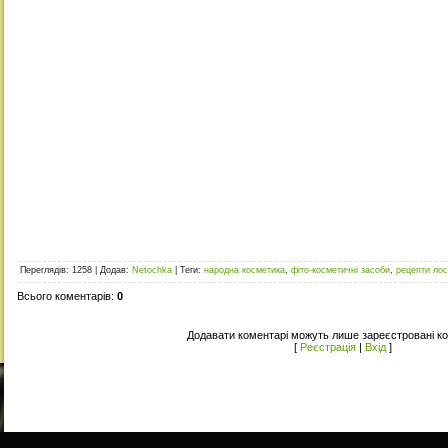
Переглядів
: 1258 |
Додав
:
Netochka
|
Теги
:
народна косметика
,
фіто-косметичні засоби
,
рецепти лос
Всього коментарів
:
0
Додавати коментарі можуть лише зареєстровані ко
[
Реєстрація
|
Вхід
]