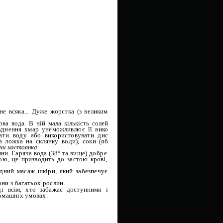
не всяка... Дуже жорстка (з великим
ова вода. В ній мала кількість солей
д­
нення хмар унеможливлює її вико­
вати
воду або використовувати дис­
ва
ложка на склянку води), соки (яб­
чи настоянка.
ини. Гаряча вода (38° та вище)
добре
ю, це призводить до застою крові,
ідний масаж шкіри, який забезпе­
чує
ни з багатьох рослин.
оді
всім, хто забажає доступними і
омашніх умовах.