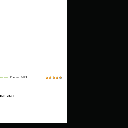
ьйонів
|
Рейтинг
:
5.0
/
1
ристувачі.