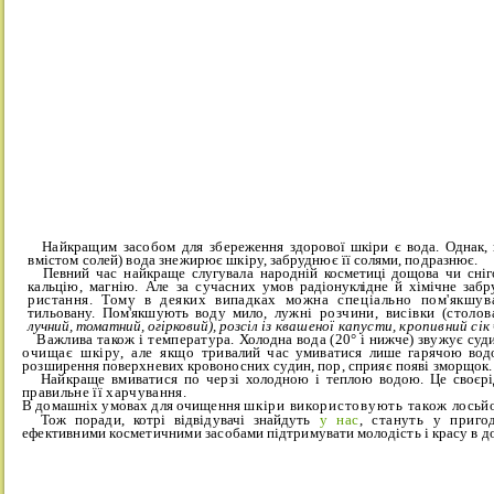
Найкращим засобом для збере­
ження здорової шкіри є вода. Однак,
вмістом солей) вода знежирює шкі­
ру, забруднює її солями, подразнює.
Певний час найкраще слугувала
народній косметиці дощова чи сні­г
кальцію, магнію. Але за сучасних
умов радіонуклідне й хімічне забру
ристання. Тому в деяких випадках
можна спеціально пом'якшу
тильовану. Пом'якшують воду мило,
лужні розчини, висівки (столо
лучний, томатний, огірковий), розсіл
із квашеної капусти, кропивний сік
Важлива також і температура.
Холодна вода (20° і нижче) звужує суд
очищає шкіру, але якщо
тривалий час умиватися лише гаря­
чою водо
розширення поверхневих кро­
воносних судин, пор, сприяє появі
зморщок.
Найкраще вмиватися по черзі
холодною і теплою водою. Це сво­
єр
правильне її харчування.
В домашніх умовах для очищення
шкіри використовують також
лосьйо
Тож поради, котрі відвідувачі знайдуть
у нас
, стануть у приг
ефективними косметичними засо­
бами підтримувати молодість і красу
в д